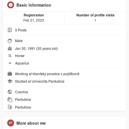
Basic information
Registration
Number of profile visits
Feb 21, 2023
1
3
Posts
Male
Jan 30, 1991 (35 years old)
马
Horse
♒︎
Aquarius
Working at klientský poradce v pojišťovně
Studied at Univerzita Pardubice
Czechia
Pardubice
Pardubice
More about me