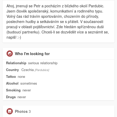
Ahoj, jmenuji se Petr a pocházím z blízkého okolí Pardubic.
Jsem člověk společenský, komunikativní a rodinného typu.
Volný čas rád trávím sportováním, chozením do přírody,
poslechem hudby a setkáváním se s přáteli. V současnosti
pracuji v oblasti pojišťovnictví. Zde hledám spřízněnou duši
(budoucí partnerku). Chceš-li se dozvědět více a seznámit se,
napiš! :-)
Who I'm looking for
Relationship
serious relationship
Country
Czechia
[Pardubice]
Tattoo
none
Alcohol
sometimes
Smoking
never
Drugs
never
Photos
3