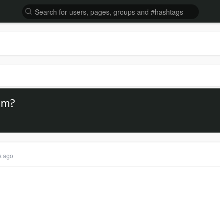
ilm?
s ago