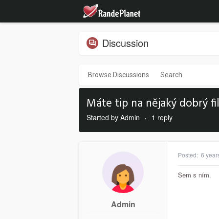
Discussion
Browse Discussions
Search
Máte tip na nějaký dobrý f
Started by Admin
1 reply
·
Posted:
6 year
Sem s ním.
Admin