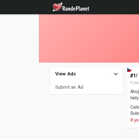
View Ads
#1/
5 yea
Submit an Ad
Ahoj
tady
Cat
Sub
If y