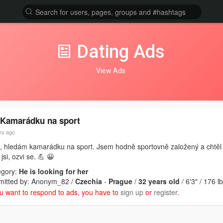
Dating Ads
View Ads
 Kamarádku na sport
rs ago
, hledám kamarádku na sport. Jsem hodně sportovně založený a chtěl b
 jsi, ozvi se. 💪 😀
egory:
He is looking for her
mitted by: Anonym_82 /
Czechia
-
Prague
/
32 years old
/ 6'3" / 176 lb
ou want to respond to ads, you have to
sign up
or
register
.